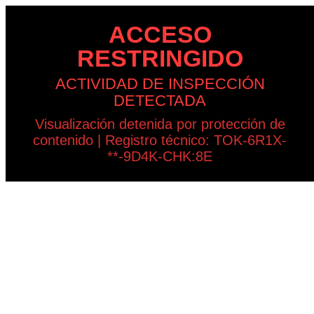
ACCESO
RESTRINGIDO
ACTIVIDAD DE INSPECCIÓN
DETECTADA
Visualización detenida por protección de
contenido | Registro técnico: TOK-6R1X-
**-9D4K-CHK:8E