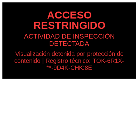
ACCESO
RESTRINGIDO
ACTIVIDAD DE INSPECCIÓN
DETECTADA
Visualización detenida por protección de
contenido | Registro técnico: TOK-6R1X-
**-9D4K-CHK:8E