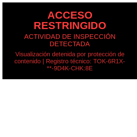
ACCESO
RESTRINGIDO
ACTIVIDAD DE INSPECCIÓN
DETECTADA
Visualización detenida por protección de
contenido | Registro técnico: TOK-6R1X-
**-9D4K-CHK:8E