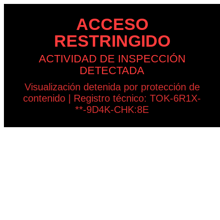
ACCESO
RESTRINGIDO
ACTIVIDAD DE INSPECCIÓN
DETECTADA
Visualización detenida por protección de
contenido | Registro técnico: TOK-6R1X-
**-9D4K-CHK:8E